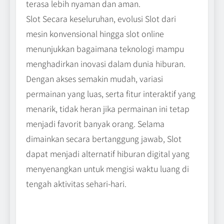
terasa lebih nyaman dan aman.
Slot Secara keseluruhan, evolusi Slot dari
mesin konvensional hingga slot online
menunjukkan bagaimana teknologi mampu
menghadirkan inovasi dalam dunia hiburan.
Dengan akses semakin mudah, variasi
permainan yang luas, serta fitur interaktif yang
menarik, tidak heran jika permainan ini tetap
menjadi favorit banyak orang. Selama
dimainkan secara bertanggung jawab, Slot
dapat menjadi alternatif hiburan digital yang
menyenangkan untuk mengisi waktu luang di
tengah aktivitas sehari-hari.