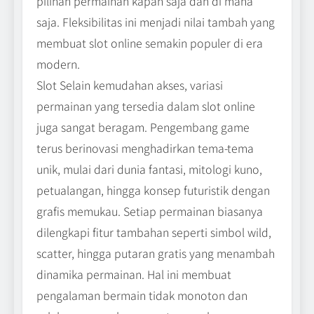
pilihan permainan kapan saja dan di mana
saja. Fleksibilitas ini menjadi nilai tambah yang
membuat slot online semakin populer di era
modern.
Slot Selain kemudahan akses, variasi
permainan yang tersedia dalam slot online
juga sangat beragam. Pengembang game
terus berinovasi menghadirkan tema-tema
unik, mulai dari dunia fantasi, mitologi kuno,
petualangan, hingga konsep futuristik dengan
grafis memukau. Setiap permainan biasanya
dilengkapi fitur tambahan seperti simbol wild,
scatter, hingga putaran gratis yang menambah
dinamika permainan. Hal ini membuat
pengalaman bermain tidak monoton dan