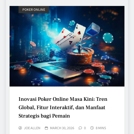
POKER ONLINE
Inovasi Poker Online Masa Kini: Tren
Global, Fitur Interaktif, dan Manfaat
Strategis bagi Pemain
JOE ALLEN
MARCH 30, 2026
0
8 MINS