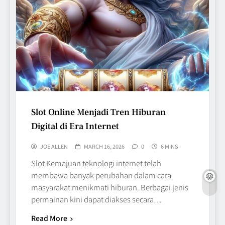
Slot Online Menjadi Tren Hiburan
Digital di Era Internet
JOE ALLEN
MARCH 16, 2026
0
6 MINS
Slot Kemajuan teknologi internet telah
membawa banyak perubahan dalam cara
masyarakat menikmati hiburan. Berbagai jenis
permainan kini dapat diakses secara…
Read More