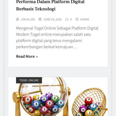
Performa Dalam Platform Digital
Berbasis Teknologi
JOE ALLEN
JUNE 29, 2026
0
6 MINS
Mengenal Togel Online Sebagai Platform Digital
Modern Togel online merupakan salah satu
platform digital yang terus mengalami
perkembangan berkat kemajuan…
Read More
TOGEL ONLINE