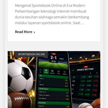
Mengenal Sportsbook Online di Era Modern
Perkembangan teknologi internet membuat
dunia taruhan olahraga semakin berkembang
melalui layanan sportsbook online. Saat…
Read More
SPORTSBOOK ONLINE