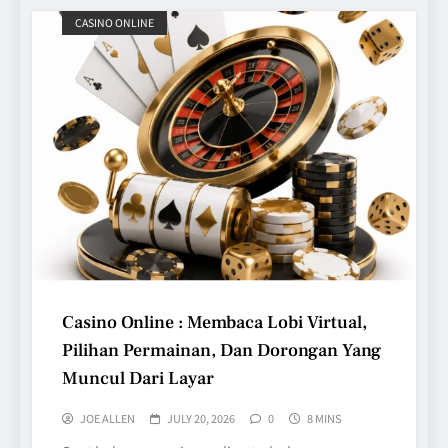
CASINO ONLINE
Casino Online : Membaca Lobi Virtual,
Pilihan Permainan, Dan Dorongan Yang
Muncul Dari Layar
JOE ALLEN
JULY 20, 2026
0
8 MINS