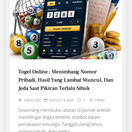
Togel Online : Menimbang Nomor
Pribadi, Hasil Yang Lambat Muncul, Dan
Jeda Saat Pikiran Terlalu Sibuk
JOE ALLEN
AUGUST 3, 2026
0
7 MINS
Seseorang membuka catatan di ponsel setelah
mendengar angka tertentu disebut dalam
percakapan keluarga. Tanggal ulang tahun,
nomor rumah, atau angka…