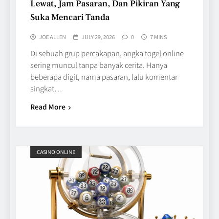
Lewat, Jam Pasaran, Dan Pikiran Yang
Suka Mencari Tanda
JOE ALLEN
JULY 29, 2026
0
7 MINS
Di sebuah grup percakapan, angka togel online
sering muncul tanpa banyak cerita. Hanya
beberapa digit, nama pasaran, lalu komentar
singkat…
Read More
CASINO ONLINE