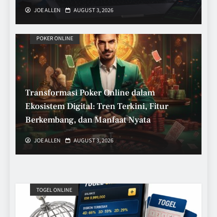
JOE ALLEN
AUGUST 3, 2026
POKER ONLINE
Transformasi Poker Online dalam
Ekosistem Digital: Tren Terkini, Fitur
Berkembang, dan Manfaat Nyata
JOE ALLEN
AUGUST 3, 2026
TOGEL ONLINE