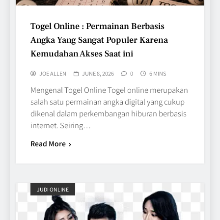
Togel Online : Permainan Berbasis
Angka Yang Sangat Populer Karena
Kemudahan Akses Saat ini
JOE ALLEN
JUNE 8, 2026
0
6 MINS
Mengenal Togel Online Togel online merupakan
salah satu permainan angka digital yang cukup
dikenal dalam perkembangan hiburan berbasis
internet. Seiring…
Read More
JUDI ONLINE