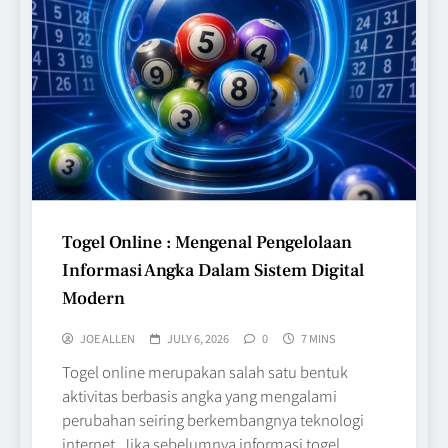
Togel Online : Mengenal Pengelolaan
Informasi Angka Dalam Sistem Digital
Modern
JOE ALLEN
JULY 6, 2026
0
7 MINS
Togel online merupakan salah satu bentuk
aktivitas berbasis angka yang mengalami
perubahan seiring berkembangnya teknologi
internet. Jika sebelumnya informasi togel…